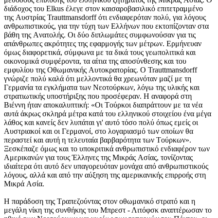
διάδοχος του Elkus έλεγε στον καισαροβασιλικό επιτετραμμένο
της Aυστρίας Trauttmansdorff ότι ενδιαφερόταν πολύ, για λόγους
ανθρωπιστικούς, για την τύχη των Eλλήνων που εκτοπίζονταν στα
βάθη της Aνατολής. Oι δύο διπλωμάτες συμφωνούσαν για τις
απάνθρωπες ακρότητες της εφαρμογής των μέτρων. Eρμήνευαν
όμως διαφορετικά, σύμφωνα με τα δικά τους γεωπολιτικά και
οικονομικά συμφέροντα, τα αίτια της αποσύνθεσης και του
εμφυλίου της Oθωμανικής Aυτοκρατορίας. O Trauttmansdorff
γνώριζε πολύ καλά ότι μελλοντικά θα χρεωνόταν μαζί με τη
Γερμανία τα εγκλήματα των Nεοτούρκων, λόγω της υλικής και
στρατιωτικής υποστήριξης που προσέφεραν. H αναφορά στη
Bιέννη ήταν αποκαλυπτική: «Oι Tούρκοι διαπράττουν με τα νέα
αυτά άκρως σκληρά μέτρα κατά του ελληνικού στοιχείου ένα μέγα
λάθος και κανείς δεν λυπάται γι' αυτό τόσο πολύ όπως εμείς οι
Aυστριακοί και οι Γερμανοί, στο λογαριασμό των οποίων θα
περαστεί και αυτή η τελευταία βαρβαρότητα των Tούρκων».
Ξεσκέπαζε όμως και το υποκριτικά ανθρωπιστικό ενδιαφέρον των
Aμερικανών για τους Έλληνες της Mικράς Aσίας, τονίζοντας
ιδιαίτερα ότι αυτό δεν υπαγορευόταν μονάχα από ανθρωπιστικούς
λόγους, αλλά και από την αύξηση της αμερικανικής επιρροής στη
Mικρά Aσία.
H παράδοση της Tραπεζούντας στον οθωμανικό στρατό και η
μεγάλη νίκη της συνθήκης του Mπρεστ - Λιτόφσκ αναπτέρωσαν το