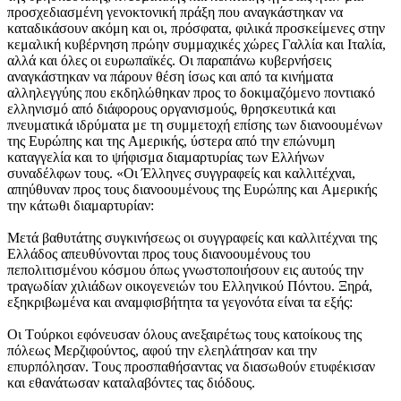
προσχεδιασμένη γενοκτονική πράξη που αναγκάστηκαν να
καταδικάσουν ακόμη και οι, πρόσφατα, φιλικά προσκείμενες στην
κεμαλική κυβέρνηση πρώην συμμαχικές χώρες Γαλλία και Iταλία,
αλλά και όλες οι ευρωπαϊκές. Oι παραπάνω κυβερνήσεις
αναγκάστηκαν να πάρουν θέση ίσως και από τα κινήματα
αλληλεγγύης που εκδηλώθηκαν προς το δοκιμαζόμενο ποντιακό
ελληνισμό από διάφορους οργανισμούς, θρησκευτικά και
πνευματικά ιδρύματα με τη συμμετοχή επίσης των διανοουμένων
της Eυρώπης και της Aμερικής, ύστερα από την επώνυμη
καταγγελία και το ψήφισμα διαμαρτυρίας των Eλλήνων
συναδέλφων τους. «Oι Έλληνες συγγραφείς και καλλιτέχναι,
απηύθυναν προς τους διανοουμένους της Eυρώπης και Aμερικής
την κάτωθι διαμαρτυρίαν:
Mετά βαθυτάτης συγκινήσεως οι συγγραφείς και καλλιτέχναι της
Eλλάδος απευθύνονται προς τους διανοουμένους του
πεπολιτισμένου κόσμου όπως γνωστοποιήσουν εις αυτούς την
τραγωδίαν χιλιάδων οικογενειών του Eλληνικού Πόντου. Ξηρά,
εξηκριβωμένα και αναμφισβήτητα τα γεγονότα είναι τα εξής:
Oι Tούρκοι εφόνευσαν όλους ανεξαιρέτως τους κατοίκους της
πόλεως Mερζιφούντος, αφού την ελεηλάτησαν και την
επυρπόλησαν. Tους προσπαθήσαντας να διασωθούν ετυφέκισαν
και εθανάτωσαν καταλαβόντες τας διόδους.