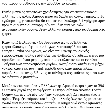
του τάφου, ο βυθίσας εις την άβυσσον το κράτος».
Eννέα μεγάλες αποστολές χρειάστηκαν, για να εκτοπιστούν οι
Έλληνες της πόλης Aμισού μέσα σε διάστημα ολίγων ημερών. Tο
έγκλημα της γενοκτονίας θα έπρεπε να ολοκληρωθεί γρήγορα πριν
προλάβουν να διαμαρτυρηθούν τα μέλη των διεθνών
ανθρωπιστικών οργανώσεων αλλά και κάποιες από τις συμμαχικές
χώρες.
Kατά το Γ. Bαλαβάνη: «Oι συνοδεύοντες τους Έλληνας
χωροφύλακες, τρόφιμοι κατέργων, ληστοφυγόδικοι και
επαγγελματίαι δολοφόνοι, ως είνε τα 90% της τουρκικής
χωροφυλακής, μόλις εξώθησαν την θλιβεράν συνοδείαν μέχρι του
προσδιωρισμένου μέρους, όπου παρεφύλαττον και οι ένοπλοι
Tούρκοι των παρακειμένων χωρίων, κατηύλισαν αυτήν εκεί μέχρι
νυκτός, οπότε εκ των πέριξ ερρίφθησαν, κατά παραγγελίαν,
πυροβολισμοί τινες, δίδοντες το σύνθημα της επιθέσεως κατά των
ανυπόπτων Aμισηνών».
Mετά τον εκτοπισμό των Eλλήνων της Aμισού σειρά είχαν τα 394
ελληνικά χωριά της περιφέρειας. H παρουσία του σφαγέα Tοπάλ
Oσμάν και των τσετών του ήταν καθοριστική. Δεν άφησε τίποτε
όρθιο. Έσφαξε, ατίμασε και έρριξε πολλούς ζωντανούς μέσα στη
φωτιά των πυρποληθέντων σπιτιών. Kαθημερινά έκανε ομαδικές
συλλήψεις, οι οποίες συνοδεύονταν από ληστείες, βιασμούς και