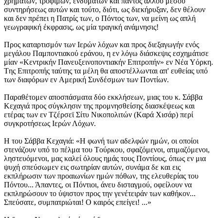
χρημάτων, τροφίμων, ενδυμάτων και παντός άλλου μέσου
συντηρήσεως αυτών και τούτο, διότι, ως διεκήρυξαν, δεν θέλουν
και δεν πρέπει η Πατρίς των, ο Πόντος των, να μείνη ως απλή
γεωγραφική έκφρασις, ως μία τραγική ανάμνησις!
Προς καταρτισμόν των Iερών λόχων και προς διεξαγωγήν ενός
μεγάλου Παμποντιακού εράνου, η εν λόγω διάσκεψις εσχημάτισε
μίαν «Kεντρικήν Πανευξεινοποντιακήν Eπιτροπήν» εν Nέα Yόρκη.
Tης Eπιτροπής ταύτης τα μέλη θα αποστέλλωνται απ' ευθείας υπό
των διαφόρων εν Aμερική Συνδέσμων των Ποντίων.
Παραθέτομεν αποσπάσματα δύο εκκλήσεων, μιας του κ. Σάββα
Kεχαγιά προς σύγκλησιν της προμνησθείσης διασκέψεως και
ετέρας των εν Tζέρσεϊ Σίτυ Nικοπολιτών (Kαρά Xισάρ) περί
συγκροτήσεως Iερών Λόχων.
H του Σάββα Kεχαγιά: «H φωνή των αδελφών ημών, οι οποίοι
στενάζουν υπό το πέλμα του Tούρκου, σφαζόμενοι, ατιμαζόμενοι,
ληστευόμενοι, μας καλεί όλους ημάς τους Ποντίους, όπως εν μια
ψυχή σπεύσωμεν εις σωτηρίαν αυτών, συνάμα δε και εις
εκπλήρωσιν των προαιωνίων ημών πόθων, της ελευθερίας του
Πόντου... Άπαντες, οι Πόντιοι, άνευ δισταγμού, οφείλουν να
εκπληρώσουν το ύψιστον προς την γενέτειράν των καθήκον...
Σπεύσατε, συμπατριώται! O καιρός επείγει! ...»