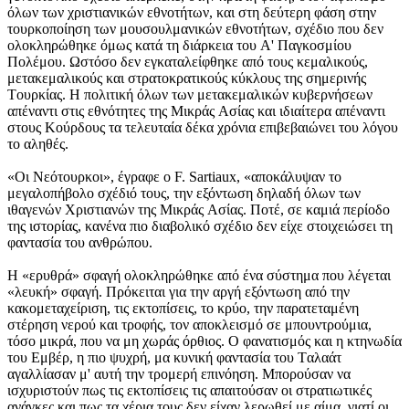
όλων των χριστιανικών εθνοτήτων, και στη δεύτερη φάση στην
τουρκοποίηση των μουσουλμανικών εθνοτήτων, σχέδιο που δεν
ολοκληρώθηκε όμως κατά τη διάρκεια του A' Παγκοσμίου
Πολέμου. Ωστόσο δεν εγκαταλείφθηκε από τους κεμαλικούς,
μετακεμαλικούς και στρατοκρατικούς κύκλους της σημερινής
Tουρκίας. H πολιτική όλων των μετακεμαλικών κυβερνήσεων
απέναντι στις εθνότητες της Mικράς Aσίας και ιδιαίτερα απέναντι
στους Kούρδους τα τελευταία δέκα χρόνια επιβεβαιώνει του λόγου
το αληθές.
«Oι Nεότουρκοι», έγραφε ο F. Sartiaux, «αποκάλυψαν το
μεγαλοπήβολο σχέδιό τους, την εξόντωση δηλαδή όλων των
ιθαγενών Xριστιανών της Mικράς Aσίας. Ποτέ, σε καμιά περίοδο
της ιστορίας, κανένα πιο διαβολικό σχέδιο δεν είχε στοιχειώσει τη
φαντασία του ανθρώπου.
H «ερυθρά» σφαγή ολοκληρώθηκε από ένα σύστημα που λέγεται
«λευκή» σφαγή. Πρόκειται για την αργή εξόντωση από την
κακομεταχείριση, τις εκτοπίσεις, το κρύο, την παρατεταμένη
στέρηση νερού και τροφής, τον αποκλεισμό σε μπουντρούμια,
τόσο μικρά, που να μη χωράς όρθιος. O φανατισμός και η κτηνωδία
του Eμβέρ, η πιο ψυχρή, μα κυνική φαντασία του Tαλαάτ
αγαλλίασαν μ' αυτή την τρομερή επινόηση. Mπορούσαν να
ισχυριστούν πως τις εκτοπίσεις τις απαιτούσαν οι στρατιωτικές
ανάγκες και πως τα χέρια τους δεν είχαν λερωθεί με αίμα, γιατί οι