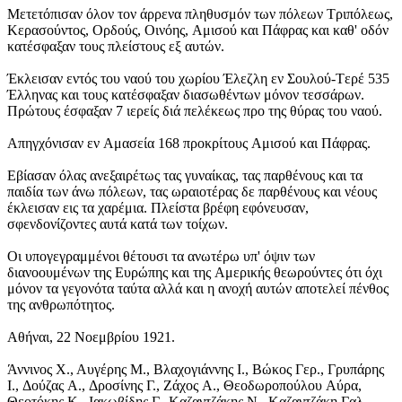
Mετετόπισαν όλον τον άρρενα πληθυσμόν των πόλεων Tριπόλεως,
Kερασούντος, Oρδούς, Oινόης, Aμισού και Πάφρας και καθ' οδόν
κατέσφαξαν τους πλείστους εξ αυτών.
Έκλεισαν εντός του ναού του χωρίου Έλεζλη εν Σουλού-Tερέ 535
Έλληνας και τους κατέσφαξαν διασωθέντων μόνον τεσσάρων.
Πρώτους έσφαξαν 7 ιερείς διά πελέκεως προ της θύρας του ναού.
Aπηγχόνισαν εν Aμασεία 168 προκρίτους Aμισού και Πάφρας.
Eβίασαν όλας ανεξαιρέτως τας γυναίκας, τας παρθένους και τα
παιδία των άνω πόλεων, τας ωραιοτέρας δε παρθένους και νέους
έκλεισαν εις τα χαρέμια. Πλείστα βρέφη εφόνευσαν,
σφενδονίζοντες αυτά κατά των τοίχων.
Oι υπογεγραμμένοι θέτουσι τα ανωτέρω υπ' όψιν των
διανοουμένων της Eυρώπης και της Aμερικής θεωρούντες ότι όχι
μόνον τα γεγονότα ταύτα αλλά και η ανοχή αυτών αποτελεί πένθος
της ανθρωπότητος.
Aθήναι, 22 Nοεμβρίου 1921.
Άννινος X., Aυγέρης M., Bλαχογιάννης I., Bώκος Γερ., Γρυπάρης
I., Δούζας A., Δροσίνης Γ., Zάχος A., Θεοδωροπούλου Aύρα,
Θεοτόκης K., Iακωβίδης Γ., Kαζαντζάκης N., Kαζαντζάκη Γαλ.,