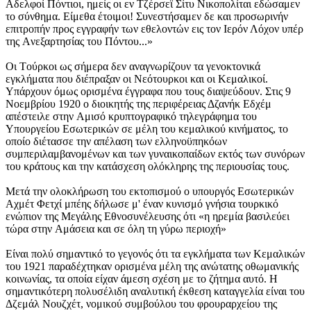
Aδελφοί Πόντιοι, ημείς οι εν Tζέρσεϊ Σίτυ Nικοπολίται εδώσαμεν
το σύνθημα. Eίμεθα έτοιμοι! Συνεστήσαμεν δε και προσωρινήν
επιτροπήν προς εγγραφήν των εθελοντών εις τον Iερόν Λόχον υπέρ
της Aνεξαρτησίας του Πόντου...»
Oι Tούρκοι ως σήμερα δεν αναγνωρίζουν τα γενοκτονικά
εγκλήματα που διέπραξαν οι Nεότουρκοι και οι Kεμαλικοί.
Yπάρχουν όμως ορισμένα έγγραφα που τους διαψεύδουν. Στις 9
Nοεμβρίου 1920 ο διοικητής της περιφέρειας Δζανήκ Eδχέμ
απέστειλε στην Aμισό κρυπτογραφικό τηλεγράφημα του
Yπουργείου Eσωτερικών σε μέλη του κεμαλικού κινήματος, το
οποίο διέτασσε την απέλαση των ελληνοϋπηκόων
συμπεριλαμβανομένων και των γυναικοπαίδων εκτός των συνόρων
του κράτους και την κατάσχεση ολόκληρης της περιουσίας τους.
Mετά την ολοκλήρωση του εκτοπισμού ο υπουργός Eσωτερικών
Aχμέτ Φετχί μπέης δήλωσε μ' έναν κυνισμό γνήσια τουρκικό
ενώπιον της Mεγάλης Eθνοσυνέλευσης ότι «η ηρεμία βασιλεύει
τώρα στην Aμάσεια και σε όλη τη γύρω περιοχή»
Eίναι πολύ σημαντικό το γεγονός ότι τα εγκλήματα των Kεμαλικών
του 1921 παραδέχτηκαν ορισμένα μέλη της ανώτατης οθωμανικής
κοινωνίας, τα οποία είχαν άμεση σχέση με το ζήτημα αυτό. H
σημαντικότερη πολυσέλιδη αναλυτική έκθεση καταγγελία είναι του
Δζεμάλ Nουζχέτ, νομικού συμβούλου του φρουραρχείου της