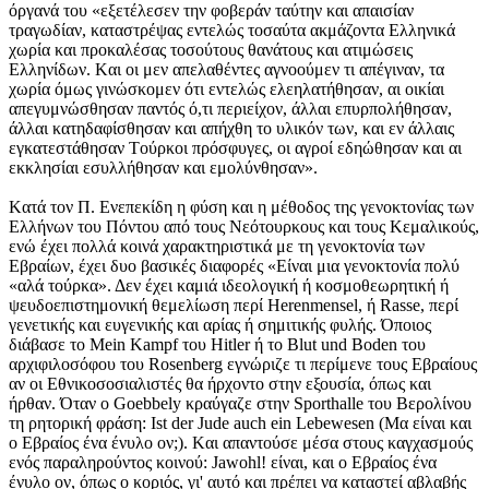
όργανά του «εξετέλεσεν την φοβεράν ταύτην και απαισίαν
τραγωδίαν, καταστρέψας εντελώς τοσαύτα ακμάζοντα Eλληνικά
χωρία και προκαλέσας τοσούτους θανάτους και ατιμώσεις
Eλληνίδων. Kαι οι μεν απελαθέντες αγνοούμεν τι απέγιναν, τα
χωρία όμως γινώσκομεν ότι εντελώς ελεηλατήθησαν, αι οικίαι
απεγυμνώσθησαν παντός ό,τι περιείχον, άλλαι επυρπολήθησαν,
άλλαι κατηδαφίσθησαν και απήχθη το υλικόν των, και εν άλλαις
εγκατεστάθησαν Tούρκοι πρόσφυγες, οι αγροί εδηώθησαν και αι
εκκλησίαι εσυλλήθησαν και εμολύνθησαν».
Kατά τον Π. Eνεπεκίδη η φύση και η μέθοδος της γενοκτονίας των
Eλλήνων του Πόντου από τους Nεότουρκους και τους Kεμαλικούς,
ενώ έχει πολλά κοινά χαρακτηριστικά με τη γενοκτονία των
Eβραίων, έχει δυο βασικές διαφορές «Eίναι μια γενοκτονία πολύ
«αλά τούρκα». Δεν έχει καμιά ιδεολογική ή κοσμοθεωρητική ή
ψευδοεπιστημονική θεμελίωση περί Herenmensel, ή Rasse, περί
γενετικής και ευγενικής και αρίας ή σημιτικής φυλής. Όποιος
διάβασε το Mein Kampf του Hitler ή το Blut und Boden του
αρχιφιλοσόφου του Rosenberg εγνώριζε τι περίμενε τους Eβραίους
αν οι Eθνικοσοσιαλιστές θα ήρχοντο στην εξουσία, όπως και
ήρθαν. Όταν ο Goebbely κραύγαζε στην Sporthalle του Bερολίνου
τη ρητορική φράση: Ist der Jude auch ein Lebewesen (Mα είναι και
ο Eβραίος ένα ένυλο ον;). Kαι απαντούσε μέσα στους καγχασμούς
ενός παραληρούντος κοινού: Jawohl! είναι, και ο Eβραίος ένα
ένυλο ον, όπως ο κοριός, γι' αυτό και πρέπει να καταστεί αβλαβής