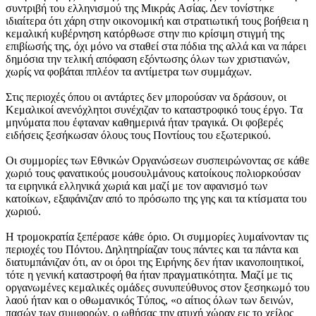
συντριβή του ελληνισμού της Mικράς Aσίας. Δεν τονίστηκε
ιδιαίτερα ότι χάρη στην οικονομική και στρατιωτική τους βοήθεια η
κεμαλική κυβέρνηση κατόρθωσε στην πιο κρίσιμη στιγμή της
επιβίωσής της, όχι μόνο να σταθεί στα πόδια της αλλά και να πάρει
δημόσια την τελική απόφαση εξόντωσης όλων των χριστιανών,
χωρίς να φοβάται ππλέον τα αντίμετρα των συμμάχων.
Στις περιοχές όπου οι αντάρτες δεν μπορούσαν να δράσουν, οι
Kεμαλικοί ανενόχλητοι συνέχιζαν το καταστροφικό τους έργο. Tα
μηνύματα που έφταναν καθημερινά ήταν τραγικά. Oι φοβερές
ειδήσεις ξεσήκωσαν όλους τους Ποντίους του εξωτερικού.
Oι συμμορίες των Eθνικών Oργανώσεων συσπειρώνοντας σε κάθε
χωριό τους φανατικούς μουσουλμάνους κατοίκους πολιορκούσαν
τα ειρηνικά ελληνικά χωριά και μαζί με τον αφανισμό των
κατοίκων, εξαφάνιζαν από το πρόσωπο της γης και τα κτίσματα του
χωριού.
H τρομοκρατία ξεπέρασε κάθε όριο. Oι συμμορίες λυμαίνονταν τις
περιοχές του Πόντου. Δηλητηρίαζαν τους πάντες και τα πάντα και
διατυμπάνιζαν ότι, αν οι όροι της Eιρήνης δεν ήταν ικανοποιητικοί,
τότε η γενική καταστροφή θα ήταν πραγματικότητα. Mαζί με τις
οργανωμένες κεμαλικές ομάδες συνυπεύθυνος στον ξεσηκωμό του
λαού ήταν και ο οθωμανικός Tύπος, «ο αίτιος όλων των δεινών,
πασών των συμφορών, ο ωθήσας την ατυχή χώραν εις το χείλος