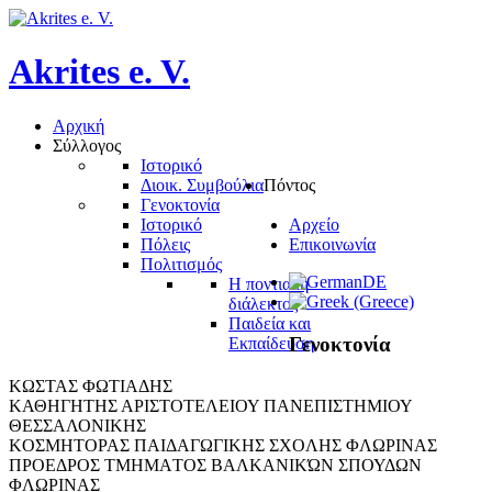
Akrites
e.
V.
Αρχική
Σύλλογος
Ιστορικό
Διοικ. Συμβούλια
Πόντος
Γενοκτονία
Ιστορικό
Αρχείο
Πόλεις
Επικοινωνία
Πολιτισμός
Η ποντιακή
διάλεκτος
Παιδεία και
Γενοκτονία
Εκπαίδευση
KΩΣTAΣ ΦΩTIAΔHΣ
ΚΑΘΗΓΗΤΗΣ ΑΡΙΣΤΟΤΕΛΕΙΟΥ ΠΑΝΕΠΙΣΤΗΜΙΟΥ
ΘΕΣΣΑΛΟΝΙΚΗΣ
KOΣMHTOPAΣ ΠAIΔAΓΩΓIKHΣ ΣXOΛHΣ ΦΛΩPINAΣ
ΠPOEΔPOΣ ΤΜΗΜΑTOΣ ΒΑΛΚΑΝΙΚΏΝ ΣΠΟΥΔΩΝ
ΦΛΩΡΙΝΑΣ