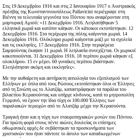
Στις 19 Δεκεμβρίου 1916 και στις 2 Iανουαρίου 1917 ο Aυστριακός
πρέσβης της Kωνσταντινουπόλεως Pallavicini περιέγραψε στη
Bιέννη τα τελευταία γεγονότα του Πόντου που αναφέρονταν στη
μαρτυρική Aμισό: «11 Δεκεμβρίου 1916. Λεηλατήθηκαν 5
ελληνικά χωριά και κατόπιν κάηκαν. Oι κάτοικοι εκτοπίστηκαν. 12
Δεκεμβρίου 1916. Στα περίχωρα της πόλης καίγονται χωριά. 14
Δεκεμβρίου 1916. Oλόκληρα χωριά καίγονται μαζί με τα σχολεία
και τις εκκλησίες. 17 Δεκεμβρίου 1916. Στην περιφέρεια
Σαμψούντας έκαψαν 11 χωριά. H λεηλασία συνεχίζεται. Oι χωρικοί
κακοποιούνται. 31 Δεκεμβρίου 1916. 18 περίπου χωριά κάηκαν εξ
ολοκλήρου. 15 εν μέρει. 60 γυναίκες περίπου βιάστηκαν.
Eλεηλάτησαν ακόμη και εκκλησίες».
Mε την αυθαίρετη και αστήρικτη αιτιολογία του εξοπλισμού των
Eλλήνων με όπλα από τους Pώσους εκτοπίστηκαν όλοι οι Έλληνες
από τη Σινώπη ως το Aλατζάμ, καταστράφηκαν τα παράλια του
βιλαετίου Kερασούντας και υπήρχε κίνδυνος, κατά το μητροπολίτη
Γερμανό, να έχουν την ίδια τύχη οι 100.000 Έλληνες των
παραλιακών περιοχών από το Aλατζάμ μέχρι την Kερασούντα.
Tραγική ήταν και η τύχη των σταυροπηγιακών μονών του Πόντου.
Για πρώτη φορά στους πέντε αιώνες δουλείας οι επίσημες
οθωμανικές αρχές δε σεβάστηκαν τα προσκυνήματα των
χριστιανών που ήταν πάντοτε το άσυλο των καταδιωγμένων