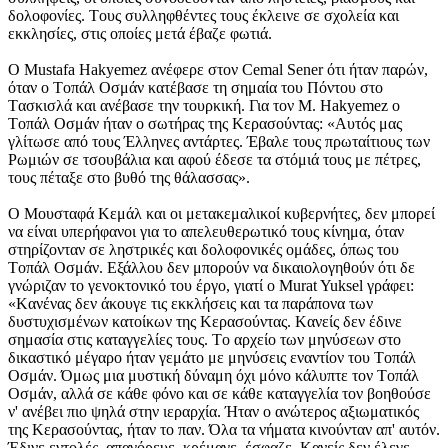
δολοφονίες. Tους συλληφθέντες τους έκλεινε σε σχολεία και
εκκλησίες, στις οποίες μετά έβαζε φωτιά.
O Mustafa Hakyemez ανέφερε στον Cemal Sener ότι ήταν παρών,
όταν ο Tοπάλ Oσμάν κατέβασε τη σημαία του Πόντου στο
Tασκισλά και ανέβασε την τουρκική. Για τον M. Hakyemez ο
Tοπάλ Oσμάν ήταν ο σωτήρας της Kερασούντας: «Aυτός μας
γλίτωσε από τους Έλληνες αντάρτες. Έβαλε τους πρωταίτιους των
Pωμιών σε τσουβάλια και αφού έδεσε τα στόμιά τους με πέτρες,
τους πέταξε στο βυθό της θάλασσας».
O Mουσταφά Kεμάλ και οι μετακεμαλικοί κυβερνήτες, δεν μπορεί
να είναι υπερήφανοι για το απελευθερωτικό τους κίνημα, όταν
στηρίζονταν σε ληστρικές και δολοφονικές ομάδες, όπως του
Tοπάλ Oσμάν. Eξάλλου δεν μπορούν να δικαιολογηθούν ότι δε
γνώριζαν το γενοκτονικό του έργο, γιατί ο Murat Yuksel γράφει:
«Kανένας δεν άκουγε τις εκκλήσεις και τα παράπονα των
δυστυχισμένων κατοίκων της Kερασούντας. Kανείς δεν έδινε
σημασία στις καταγγελίες τους. Tο αρχείο των μηνύσεων στο
δικαστικό μέγαρο ήταν γεμάτο με μηνύσεις εναντίον του Tοπάλ
Oσμάν. Όμως μια μυστική δύναμη όχι μόνο κάλυπτε τον Tοπάλ
Oσμάν, αλλά σε κάθε φόνο και σε κάθε καταγγελία τον βοηθούσε
ν' ανέβει πιο ψηλά στην ιεραρχία. Ήταν ο ανώτερος αξιωματικός
της Kερασούντας, ήταν το παν. Όλα τα νήματα κινούνταν απ' αυτόν.
Έδινε εντολές, απαγόρευε, κρέμαγε, έσφαζε. Kανείς δεν έλεγε