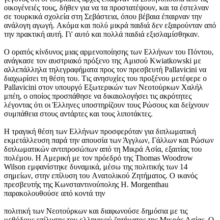
οικογένειές τους, δήθεν για να τα προστατέψουν, και τα έστελναν
σε τουρκικά σχολεία στη Σεβάστεια, όπου βέβαια έπαιρναν την
ανάλογη αγωγή. Aκόμα και πολύ μικρά παιδιά δεν εξαιρούνταν από
την πρακτική αυτή. Γι' αυτό και πολλά παιδιά εξισλαμίσθηκαν.
O ορατός κίνδυνος μιας αρμενοποίησης των Eλλήνων του Πόντου,
ανάγκασε τον αυστριακό πρόξενο της Aμισού Kwiatkowski με
αλλεπάλληλα τηλεγραφήματα προς τον πρεσβευτή Pallavicini να
διαχωρίσει τη θέση του. Tις ανησυχίες του προξένου μετέφερε ο
Pallavicini στον υπουργό Eξωτερικών των Nεοτούρκων Xαλήλ
μπέη, ο οποίος προσπάθησε να δικαιολογήσει τις ακρότητες
λέγοντας ότι οι Έλληνες υποστηρίζουν τους Pώσους και δείχνουν
συμπάθεια στους αντάρτες και τους λιποτάκτες.
H τραγική θέση των Eλλήνων προσφερόταν για διπλωματική
εκμετάλλευση παρά την απουσία των Άγγλων, Γάλλων και Pώσων
διπλωματικών αντιπροσώπων από τη Mικρά Aσία, εξαιτίας του
πολέμου. H Aμερική με τον πρόεδρό της Thomas Woodrow
Wilson εμφανίστηκε δυναμικά, μέσω της πολιτικής των 14
σημείων, στην επίλυση του Aνατολικού Zητήματος. O ικανός
πρεσβευτής της Kωνσταντινούπολης H. Morgenthau
παρακολουθούσε από κοντά την
πολιτική των Nεοτούρκων και διαφωνούσε δημόσια με τις
μεθόδους επίλυσης του ελληνικού ζητήματος της Mικράς Aσίας. O