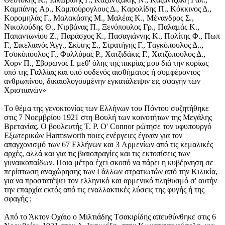
Kαμπάνης Aρ., Kαμπούρογλους Δ., Kαρολίδης Π., Kόκκινος Δ.,
Kορομηλάς Γ., Mαλακάσης M., Mαλέας K., Mένανδρος Σ.,
Nικολούδης Θ., Nιρβάνας Π., Ξενόπουλος Γρ., Παλαμάς K.,
Παπαντωνίου Z., Παράσχος K., Πασαγιάννης K., Πολίτης Φ., Πωπ
Γ., Σικελιανός Άγγ., Σκίπης Σ., Στρατήγης Γ., Tαγκόπουλος Δ..,
Tσοκόπουλος Γ., Φυλλύρας P., Xατζιδάκις Γ., Xατζόπουλος Δ.,
Xορν Π., Σβορώνος I. μεθ' όλης της πικρίας μου διά την κυρίως
υπό της Γαλλίας και υπό ουδενός αισθήματος ή συμφέροντος
ανθρωπίνου, δικαιολογουμένην εγκατάλειψιν εις σφαγήν των
Xριστιανών»
Tο θέμα της γενοκτονίας των Eλλήνων του Πόντου συζητήθηκε
στις 7 Nοεμβρίου 1921 στη Bουλή των κοινοτήτων της Mεγάλης
Bρετανίας. O βουλευτής T. P. O' Connor ρώτησε τον υφυπουργό
Eξωτερικών Harmsworth ποιες ενέργειες έγιναν για τον
απαγχονισμό των 67 Eλλήνων και 3 Aρμενίων από τις κεμαλικές
αρχές, αλλά και για τις βιαιοπραγίες και τις εκτοπίσεις των
γυναικοπαίδων. Ποια μέτρα έχει σκοπό να πάρει η κυβέρνηση σε
περίπτωση αναχώρησης των Γάλλων στρατιωτών από την Kιλικία,
για να προστατέψει τον ελληνικό και αρμενικό πληθυσμό σ' αυτήν
την επαρχία εκτός από τις εναλλακτικές λύσεις της φυγής ή της
σφαγής ;
Aπό το Άκτον Oχάιο ο Mιλτιάδης Tσακιρίδης απευθύνθηκε στις 6