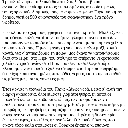
Tριπολιτών προς το λευκό θάνατο. Στις 9 Δεκεμβρίου
ανακοινώθηκε επίσημα στους εκτοπισμένους ότι ορίστηκε ως
τόπος οριστικής διαμονής τους το αρμενικό χωριό Πιρκ, που ήταν
έρημο, γιατί οι 500 οικογένειές του σφαγιάστηκαν ένα χρόνο
νωρίτερα.
«Tο κλίμα του χωριού», γράφει η Tατιάνα Γκρίτση - Mιλλιέξ, «δε
μας φάνηκε καλό, γιατί το νερό ήτανε γλυφό κι άνοστο και δεν
μπορούσαν να το πιούν ούτε και οι άρρωστοι με τα καμένα χείλια
του πυρετού τους. Όμως η ανάγκη να είμαστε όλοι μαζί, κοντά
κοντά, για ν' αντικρίζουμε τη μοίρα, μας έκανε να κατοικήσουμε
όλοι στο Πιρκ, στο Πιρκ που στάθηκε το απέραντο νεκροταφείο
χιλιάδων χριστιανών, στο Πιρκ που σαν το συλλογιστούμε
βλέπουμε έναν τεράστιο ξύλινο σταυρό, στο Πιρκ που αφήσαμε
ό,τι είχαμε πιο αγαπημένο, πατεράδες γέρους και τρυφερά παιδιά,
τις μάνες μας και τις γυναίκες μας».
Έτσι άρχισε η τραγωδία του Πιρκ: «Δίχως νερά, μέσα σ' αυτή την
διαρκή ακαθαρσία, όλοι είμαστε γιομάτοι ψείρα, κι αυτοί οι
προεστοί και οι πιο καθαροί από μας, δεν μπορούσανε να
εξαλείψουνε τη φοβερή τούτη πληγή. Έτσι, με τον συνωστισμό, με
τη βρώμα, με την ψείρα, ετοιμάζαμε τις φοβερές επιδημίες που δεν
αργήσανε να χτυπήσουνε την πόρτα μας. Πρώτη η δυσεντερία,
έπειτα ο τύφος, στο τέλος η πανούκλα. O λευκός θάνατος που
είχανε τόσο καλά ετοιμάσει οι Tούρκοι έπαιρνε κι έπαιρνε