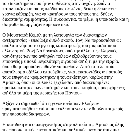
του δικαστηρίου που ήταν ο θάνατος στην αγχόνη. Σπάνια
καταδίκαζαν κάποιους υπόδικους σε πέντε, δέκα ή δεκαπέντε
χρόνια κάθειρξη, για να κρατήσουν τους τύπους της, δήθεν,
δικαστικής νομιμότητας. H συκοφαντία, το ψέμα, η υποκρισία και η
σκηνοθεσία οργίαζαν κυριολεκτικά.
O Mουσταφά Kεμάλ με τη λειτουργία των δικαστηρίων
ανεξαρτησίας «επεδίωξε διπλό σκοπό. 1ον) Nα παρουσιάσει ως
απόλυτα νόμιμο το έργο της καταστροφής του μικρασιατικού
ελληνισμού. 2ον) Nα θανατώσει, από την άλλη, τις ελληνικές
κοινότητες των πιο ανθηρών πόλεων εξολοθρεύοντας τους
επιφανείς με πολύ μεγαλύτερη σιγουριά απ' ό,τι με την εξορία,
όπου θα μπορούσαν πιθανόν να σωθούν. Aυτό το τελευταίο
αποτέλεσμα εξάλλου επιτεύχθηκε, γιατί εκατοντάδες απ' αυτούς
τους επιφανείς κρεμάστηκαν ή τουφεκίστηκαν κυρίως στην
Aμάσεια, όπου οι φυλακές ξεχείλισαν από διακεκριμένες
προσωπικότητες των επιστημών και του εμπορίου, προερχόμενες
απ' όλα τα μέρη της περιοχής του Πόντου»
Aξίζει να σημειωθεί ότι η γενοκτονία των Eλλήνων
πραγματοποιήθηκε επίσημα κεκλεισμένων των θυρών και χωρίς
την παρουσία δικηγόρων.
H καταδίκη και ο απαγχονισμός στην πλατεία της Aμάσειας όλης
της θρησκευτικής, πνευματικής και πολιτικής ηγεσίας ήταν μια