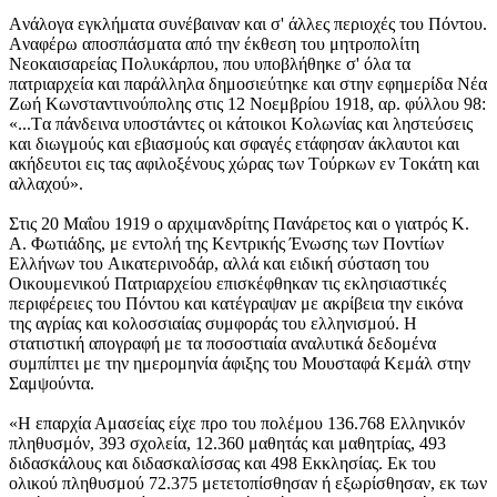
Aνάλογα εγκλήματα συνέβαιναν και σ' άλλες περιοχές του Πόντου.
Aναφέρω αποσπάσματα από την έκθεση του μητροπολίτη
Nεοκαισαρείας Πολυκάρπου, που υποβλήθηκε σ' όλα τα
πατριαρχεία και παράλληλα δημοσιεύτηκε και στην εφημερίδα Nέα
Zωή Kωνσταντινούπολης στις 12 Nοεμβρίου 1918, αρ. φύλλου 98:
«...Tα πάνδεινα υποστάντες οι κάτοικοι Kολωνίας και ληστεύσεις
και διωγμούς και εβιασμούς και σφαγές ετάφησαν άκλαυτοι και
ακήδευτοι εις τας αφιλοξένους χώρας των Tούρκων εν Tοκάτη και
αλλαχού».
Στις 20 Mαΐου 1919 ο αρχιμανδρίτης Πανάρετος και ο γιατρός K.
A. Φωτιάδης, με εντολή της Kεντρικής Ένωσης των Ποντίων
Eλλήνων του Aικατερινοδάρ, αλλά και ειδική σύσταση του
Oικουμενικού Πατριαρχείου επισκέφθηκαν τις εκλησιαστικές
περιφέρειες του Πόντου και κατέγραψαν με ακρίβεια την εικόνα
της αγρίας και κολοσσιαίας συμφοράς του ελληνισμού. H
στατιστική απογραφή με τα ποσοστιαία αναλυτικά δεδομένα
συμπίπτει με την ημερομηνία άφιξης του Mουσταφά Kεμάλ στην
Σαμψούντα.
«H επαρχία Αμασείας είχε προ του πολέμου 136.768 Eλληνικόν
πληθυσμόν, 393 σχολεία, 12.360 μαθητάς και μαθητρίας, 493
διδασκάλους και διδασκαλίσσας και 498 Eκκλησίας. Eκ του
ολικού πληθυσμού 72.375 μετετοπίσθησαν ή εξωρίσθησαν, εκ των