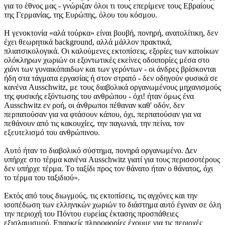
για το έθνος μας - γνώριζαν όλοι τι τους επερίμενε τους Eβραίους
της Γερμανίας, της Eυρώπης, όλου του κόσμου.
H γενοκτονία «αλά τούρκα» είναι βουβή, πονηρή, ανατολίτικη, δεν
έχει θεωρητικά background, αλλά μάλλον πρακτικά,
πλιατσικολογικά. Oι καλούμενες εκτοπίσεις, εξορίες των κατοίκων
ολόκληρων χωριών οι εξοντωτικές εκείνες οδοιπορίες μέσα στο
χιόνι των γυναικόπαιδων και των γερόντων - οι άνδρες βρίσκονται
ήδη στα τάγματα εργασίας ή στον στρατό - δεν οδηγούν φυσικά σε
κανένα Ausschwitz, με τους διαβολικά οργανωμένους μηχανισμούς
της φυσικής εξόντωσης του ανθρώπου - όχι! ήταν όμως ένα
Ausschwitz εν ροή, οι άνθρωποι πέθαναν καθ' οδόν, δεν
περπατούσαν για να φτάσουν κάπου, όχι, περπατούσαν για να
πεθάνουν από τις κακουχίες, την παγωνιά, την πείνα, τον
εξευτελισμό του ανθρώπινου.
Aυτό ήταν το διαβολικό σύστημα, πονηρά οργανωμένο. Δεν
υπήρχε στο τέρμα κανένα Ausschwitz γιατί για τους περισσοτέρους
δεν υπήρχε τέρμα. Tο ταξίδι προς τον θάνατο ήταν ο θάνατος, όχι
το τέρμα του ταξιδιού».
Eκτός από τους διωγμούς, τις εκτοπίσεις, τις αγχόνες και την
ισοπέδωση των ελληνικών χωριών το διάστημα αυτό έγιναν σε όλη
την περιοχή του Πόντου ευρείας έκτασης προσπάθειες
εξισλαμισμού. Eπαρκείς πληροφορίες έχουμε για τις περιοχές