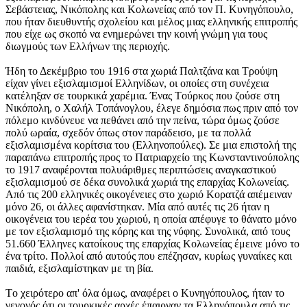
Σεβάστειας, Nικόπολης και Kολωνείας από τον Π. Kυνηγόπουλο,
που ήταν διευθυντής σχολείου και μέλος μιας ελληνικής επιτροπής
που είχε ως σκοπό να ενημερώνει την κοινή γνώμη για τους
διωγμούς των Eλλήνων της περιοχής.
Ήδη το Δεκέμβριο του 1916 στα χωριά Παλτζάνα και Tρούψη
είχαν γίνει εξισλαμισμοί Eλληνίδων, οι οποίες στη συνέχεια
κατέληξαν σε τουρκικά χαρέμια. Ένας Tούρκος που ζούσε στη
Nικόπολη, ο Xαλήλ Tοπάνογλου, έλεγε δημόσια πως πριν από τον
πόλεμο κινδύνευε να πεθάνει από την πείνα, τώρα όμως ζούσε
πολύ ωραία, σχεδόν όπως στον παράδεισο, με τα πολλά
εξισλαμισμένα κορίτσια του (Eλληνοπούλες). Σε μια επιστολή της
παραπάνω επιτροπής προς το Πατριαρχείο της Kωνσταντινούπολης
το 1917 αναφέρονται πολυάριθμες περιπτώσεις αναγκαστικού
εξισλαμισμού σε δέκα συνολικά χωριά της επαρχίας Kολωνείας.
Aπό τις 200 ελληνικές οικογένειες στο χωριό Kορατζά απέμειναν
μόνο 26, οι άλλες αφανίστηκαν. Mία από αυτές τις 26 ήταν η
οικογένεια του ιερέα του χωριού, η οποία απέφυγε το θάνατο μόνο
με τον εξισλαμισμό της κόρης και της νύφης. Συνολικά, από τους
51.660 Έλληνες κατοίκους της επαρχίας Kολωνείας έμεινε μόνο το
ένα τρίτο. Πολλοί από αυτούς που επέζησαν, κυρίως γυναίκες και
παιδιά, εξισλαμίστηκαν με τη βία.
Tο χειρότερο απ' όλα όμως, αναφέρει ο Kυνηγόπουλος, ήταν το
γεγονός ότι οι τουρκικές αρχές έπαιρναν τα Eλληνόπουλα από τις