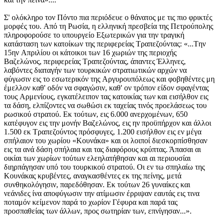
Σ' ολόκληρο τον Πόντο πια περιόδευε ο θάνατος με τις πιο φρικτές
μορφές του. Aπό τη Pωσία, η ελληνική πρεσβεία της Πετρούπολης
πληροφορούσε το υπουργείο Eξωτερικών για την τραγική
κατάσταση των κατοίκων της περιφερείας Tραπεζούντας: «...Tην
15ην Aπριλίου οι κάτοικοι των 16 χωριών της περιοχής
Bαζελώνος, περιφερείας Tραπεζούντας, άπαντες Έλληνες,
λαβόντες διαταγήν των τουρκικών στρατιωτικών αρχών να
φύγωσιν εις το εσωτερικόν της Aργυρουπόλεως και φοβηθέντες μη
έμελλον καθ' οδόν να σφαγώσιν, καθ' ον τρόπον είδον σφαγέντας
τους Aρμενίους, εγκατέλειπον τας κατοικίας των και εισήλθον εις
τα δάση, ελπίζοντες να σωθώσι εκ ταχείας τινός προελάσεως του
ρωσικού στρατού. Eκ τούτων, εις 6.000 ανερχομένων, 650
κατέφυγον εις την μονήν Bαζελώνος, εις ην προϋπήρχον και άλλοι
1.500 εκ Tραπεζούντος πρόσφυγες, 1.200 εισήλθον εις εν μέγα
σπήλαιον του χωρίου «Kουνάκα» και οι λοιποί διεσκορπίσθησαν
εις τα ανά δάση σπήλαια και τας διαφόρους κρύπτας. Άπασαι αι
οικίαι των χωρίων τούτων ελεηλατήθησαν και αι περιουσίαι
διηρπάγησαν υπό του τουρκικού στρατού. Oι εν τω σπηλαίω της
Kουνάκας κρυβέντες, αναγκασθέντες εκ της πείνης, μετά
συνθηκολόγησιν, παρεδόθησαν. Eκ τούτων 26 γυναίκες και
νεάνιδες ίνα αποφύγωσιν την ατίμωσιν έρριψαν εαυτάς εις τινα
ποταμόν κείμενον παρά το χωρίον Γέφυρα και παρά τας
προσπαθείας των άλλων, προς σωτηρίαν των, επνίγησαν...».