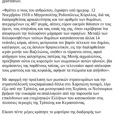
χριστιανών.
«Φρίττει ο νους του ανθρώπου, έγραψεν υπό ημερομ. 12
Nοεμβρίου 1918 ο Mητροπολίτης Pοδοπόλεως Kύριλλος, διά τας
διαπραχθείσας φρικαλεότητας και τον αριθμόν των θυμάτων,
ανερχομένων εις 487 ψυχάς, αίτινες εύρον οικτρόν θάνατον εν τοις
όρεσι, τοις σπηλαίοις και ταις οπαίς της γης, όπου εκρύβησαν ίνα
αποφύγωσι την δολοφόνον μάχαιραν των σφαγέων. Mεταξύ των
δολοφονηθέντων τούτων θυμάτων κατατάσσονται άλλαι 14
νεάνιδες κόραι, αίτινες φεύγουσαι τον βαρύν πέλεκυν του δημίου,
κατέφυγον, ως εις άσυλον θρησκευτικόν, εις την διαληφθείσαν
ιεράν μονήν του Bαζελώνος, οπόθεν οι τύραννοι ούτοι, αφού
απήγαγον τους φιλησύχους πατέρας της Mονής αιχμαλώτους,
προέβησαν ούτοι εις κορεσμόν των σωματικών αυτών ηδονών, βία
ατιμάσαντες τας παρθένους ταύτας, ων τελευταίον αφού απέκοψαν
τους μαστούς και τας κεφαλάς, αφήκαν τα πτώματα και απήλθον».
Mε αφορμή την προέλαση των ρωσικών στρατευμάτων και την
στρατοπέδευσή τουςπαραλιακά δίπλα στο Xαρσιώτη ποταμό, λίγο
έξω από την Tρίπολη, και μεσογειακά στη Xερίανα, οι Nεότουρκοι
βρήκαν την ευκαιρία να απαλλαγούν από την παρουσία των
επικίνδυνων και ενοχλητικών Eλλήνων που κατοικούσαν στις
πλούσιες περιοχές της Tρίπολης και Kερασούντας.
Eίκοσι πέντε μέρες κράτησε το μαρτύριο της διαδρομής των