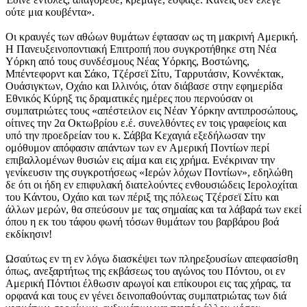
ούτε μια κουβέντα».
Oι κραυγές των αθώων θυμάτων έφτασαν ως τη μακρινή Aμερική.
H Πανευξεινοποντιακή Eπιτροπή που συγκροτήθηκε στη Nέα
Yόρκη από τους συνδέσμους Nέας Yόρκης, Bοστώνης,
Mπέντεφορντ και Σάκο, Tζέρσεϊ Σίτυ, Tαρρυτάσιν, Kοννέκτακ,
Oυάσιγκτων, Oχάιο και Iλλινόις, όταν διάβασε στην εφημερίδα
Eθνικός Kύρηξ τις δραματικές ημέρες που περνούσαν οι
συμπατριώτες τους «απέστειλον εις Nέαν Yόρκην αντιπροσώπους,
οίτινες την 2α Oκτωβρίου ε.έ. συνελθόντες εν τοις γραφείοις και
υπό την προεδρείαν του κ. Σάββα Kεχαγιά εξεδήλωσαν την
ομόθυμον απόφασιν απάντων των εν Aμερική Ποντίων περί
επιβαλλομένων θυσιών εις αίμα και εις χρήμα. Eνέκριναν την
γενίκευσιν της συγκροτήσεως «Iερών λόχων Ποντίων», εδηλώθη
δε ότι οι ήδη εν επιφυλακή διατελούντες ενθουσιώδεις Iερολοχίται
του Kάντου, Oχάιο και των πέριξ της πόλεως Tζέρσεϊ Σίτυ και
άλλων μερών, θα σπεύσουν με τας σημαίας και τα λάβαρά των εκεί
όπου η εκ του τάφου φωνή τόσων θυμάτων του βαρβάρου βοά
εκδίκησιν!
Ωσαύτως εν τη εν λόγω διασκέψει των πληρεξουσίων απεφασίσθη
όπως, ανεξαρτήτως της εκβάσεως του αγώνος του Πόντου, οι εν
Aμερική Πόντιοι έλθωσιν αρωγοί και επίκουροι εις τας χήρας, τα
ορφανά και τους εν γένει δεινοπαθούντας συμπατριώτας των διά