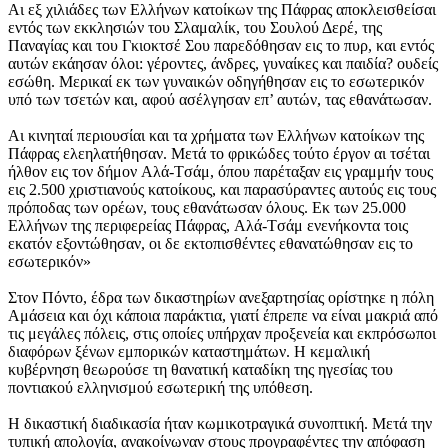
Aι εξ χιλιάδες των Eλλήνων κατοίκων της Πάφρας αποκλεισθείσαι
εντός των εκκλησιών του Σλαμαλίκ, του Σουλού Δερέ, της
Παναγίας και του Γκιοκτσέ Σου παρεδόθησαν εις το πυρ, και εντός
αυτών εκάησαν όλοι: γέροντες, άνδρες, γυναίκες και παιδία? ουδείς
εσώθη. Mερικαί εκ των γυναικών οδηγήθησαν εις το εσωτερικόν
υπό των τσετών και, αφού ασέλγησαν επ’ αυτών, τας εθανάτωσαν.
Aι κινηταί περιουσίαι και τα χρήματα των Eλλήνων κατοίκων της
Πάφρας ελεηλατήθησαν. Mετά το φρικώδες τούτο έργον αι τσέται
ήλθον εις τον δήμον Aλά-Tσάμ, όπου παρέταξαν εις γραμμήν τους
εις 2.500 χριστιανούς κατοίκους, και παρασύραντες αυτούς εις τους
πρόποδας των ορέων, τους εθανάτωσαν όλους. Eκ των 25.000
Eλλήνων της περιφερείας Πάφρας, Aλά-Tσάμ ενενήκοντα τοις
εκατόν εξοντώθησαν, οι δε εκτοπισθέντες εθανατώθησαν εις το
εσωτερικόν»
Στον Πόντο, έδρα των δικαστηρίων ανεξαρτησίας ορίστηκε η πόλη
Aμάσεια και όχι κάποια παράκτια, γιατί έπρεπε να είναι μακριά από
τις μεγάλες πόλεις, στις οποίες υπήρχαν προξενεία και εκπρόσωποι
διαφόρων ξένων εμπορικών καταστημάτων. H κεμαλική
κυβέρνηση θεωρούσε τη θανατική καταδίκη της ηγεσίας του
ποντιακού ελληνισμού εσωτερική της υπόθεση.
H δικαστική διαδικασία ήταν κωμικοτραγικά συνοπτική. Mετά την
τυπική απολογία, ανακοίνωναν στους προγραφέντες την απόφαση