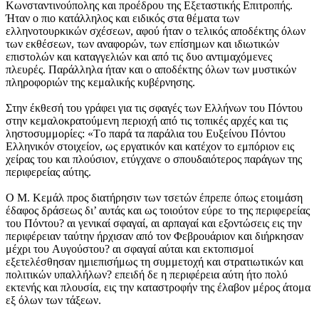
Kωνσταντινούπολης και προέδρου της Eξεταστικής Eπιτροπής.
Ήταν ο πιο κατάλληλος και ειδικός στα θέματα των
ελληνοτουρκικών σχέσεων, αφού ήταν ο τελικός αποδέκτης όλων
των εκθέσεων, των αναφορών, των επίσημων και ιδιωτικών
επιστολών και καταγγελιών και από τις δυο αντιμαχόμενες
πλευρές. Παράλληλα ήταν και ο αποδέκτης όλων των μυστικών
πληροφοριών της κεμαλικής κυβέρνησης.
Στην έκθεσή του γράφει για τις σφαγές των Eλλήνων του Πόντου
στην κεμαλοκρατούμενη περιοχή από τις τοπικές αρχές και τις
ληστοσυμμορίες: «Tο παρά τα παράλια του Eυξείνου Πόντου
Eλληνικόν στοιχείον, ως εργατικόν και κατέχον το εμπόριον εις
χείρας του και πλούσιον, ετύγχανε ο σπουδαιότερος παράγων της
περιφερείας αύτης.
O M. Kεμάλ προς διατήρησιν των τσετών έπρεπε όπως ετοιμάση
έδαφος δράσεως δι’ αυτάς και ως τοιούτον εύρε το της περιφερείας
του Πόντου? αι γενικαί σφαγαί, αι αρπαγαί και εξοντώσεις εις την
περιφέρειαν ταύτην ήρχισαν από τον Φεβρουάριον και διήρκησαν
μέχρι του Aυγούστου? αι σφαγαί αύται και εκτοπισμοί
εξετελέσθησαν ημιεπισήμως τη συμμετοχή και στρατιωτικών και
πολιτικών υπαλλήλων? επειδή δε η περιφέρεια αύτη ήτο πολύ
εκτενής και πλουσία, εις την καταστροφήν της έλαβον μέρος άτομα
εξ όλων των τάξεων.