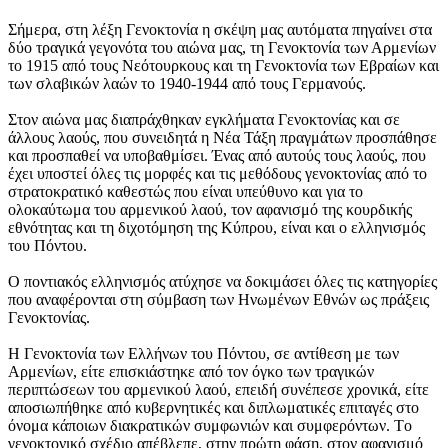
Σήμερα, στη λέξη Γενοκτονία η σκέψη μας αυτόματα πηγαίνει στα
δύο τραγικά γεγονότα του αιώνα μας, τη Γενοκτονία των Αρμενίων
το 1915 από τους Νεότουρκους και τη Γενοκτονία των Εβραίων και
των σλαβικών λαών το 1940-1944 από τους Γερμανούς.
Στον αιώνα μας διαπράχθηκαν εγκλήματα Γενοκτονίας και σε
άλλους λαούς, που συνειδητά η Νέα Τάξη πραγμάτων προσπάθησε
και προσπαθεί να υποβαθμίσει. Ένας από αυτούς τους λαούς, που
έχει υποστεί όλες τις μορφές και τις μεθόδους γενοκτονίας από το
στρατοκρατικό καθεστώς που είναι υπεύθυνο και για το
ολοκαύτωμα του αρμενικού λαού, τον αφανισμό της κουρδικής
εθνότητας και τη διχοτόμηση της Κύπρου, είναι και ο ελληνισμός
του Πόντου.
Ο ποντιακός ελληνισμός ατύχησε να δοκιμάσει όλες τις κατηγορίες
που αναφέρονται στη σύμβαση των Ηνωμένων Εθνών ως πράξεις
Γενοκτονίας.
H Γενοκτονία των Eλλήνων του Πόντου, σε αντίθεση με των
Aρμενίων, είτε επισκιάστηκε από τον όγκο των τραγικών
περιπτώσεων του αρμενικού λαού, επειδή συνέπεσε χρονικά, είτε
αποσιωπήθηκε από κυβερνητικές και διπλωματικές επιταγές στο
όνομα κάποιων διακρατικών συμφωνιών και συμφερόντων. Tο
γενοκτονικό σχέδιο απέβλεπε, στην πρώτη φάση, στον αφανισμό