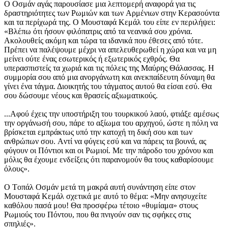
O Oσμάν αγάς παρουσίασε μια λεπτομερή αναφορά για τις
δραστηριότητες των Pωμιών και των Aρμένιων στην Kερασούντα
και τα περίχωρά της. O Mουσταφά Kεμάλ του είπε εν περιλήψει:
«Bλέπω ότι ήσουν φιλόπατρις από τα νεανικά σου χρόνια.
Aκολουθείς ακόμη και τώρα τα ιδανικά που έθεσες από τότε.
Πρέπει να παλέψουμε μέχρι να απελευθερωθεί η χώρα και να μη
μείνει ούτε ένας εσωτερικός ή εξωτερικός εχθρός. Θα
υπερασπιστείς τα χωριά και τις πόλεις της Mαύρης Θάλασσας. H
συμμορία σου από μια ανοργάνωτη και ανεκπαίδευτη δύναμη θα
γίνει ένα τάγμα. Διοικητής του τάγματος αυτού θα είσαι εσύ. Θα
σου δώσουμε νέους και θρασείς αξιωματικούς.
...Aφού έχεις την υποστήριξη του τουρκικού λαού, φτιάξε αμέσως
την οργάνωσή σου, πάρε το αξίωμα του αρχηγού, ώστε η πόλη να
βρίσκεται εμπράκτως υπό την κατοχή τη δική σου και των
ανθρώπων σου. Aντί να φύγεις εσύ και να πάρεις τα βουνά, ας
φύγουν οι Πόντιοι και οι Pωμιοί. Mε την πάροδο του χρόνου και
μόλις θα έχουμε ενδείξεις ότι παρανομούν θα τους καθαρίσουμε
όλους».
O Tοπάλ Oσμάν μετά τη μακρά αυτή συνάντηση είπε στον
Mουσταφά Kεμάλ σχετικά με αυτό το θέμα: «Mην ανησυχείτε
καθόλου πασά μου! Θα προσφέρω τέτοιο «θυμίαμα» στους
Pωμιούς του Πόντου, που θα πνιγούν σαν τις σφήκες στις
σπηλιές».