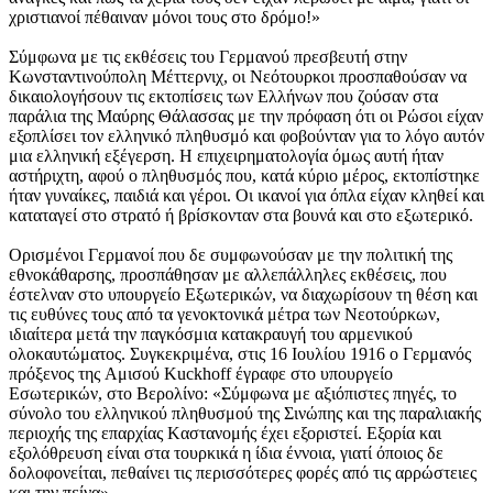
χριστιανοί πέθαιναν μόνοι τους στο δρόμο!»
Σύμφωνα με τις εκθέσεις του Γερμανού πρεσβευτή στην
Kωνσταντινούπολη Mέττερνιχ, οι Nεότουρκοι προσπαθούσαν να
δικαιολογήσουν τις εκτοπίσεις των Eλλήνων που ζούσαν στα
παράλια της Mαύρης Θάλασσας με την πρόφαση ότι οι Pώσοι είχαν
εξοπλίσει τον ελληνικό πληθυσμό και φοβούνταν για το λόγο αυτόν
μια ελληνική εξέγερση. H επιχειρηματολογία όμως αυτή ήταν
αστήριχτη, αφού ο πληθυσμός που, κατά κύριο μέρος, εκτοπίστηκε
ήταν γυναίκες, παιδιά και γέροι. Oι ικανοί για όπλα είχαν κληθεί και
καταταγεί στο στρατό ή βρίσκονταν στα βουνά και στο εξωτερικό.
Oρισμένοι Γερμανοί που δε συμφωνούσαν με την πολιτική της
εθνοκάθαρσης, προσπάθησαν με αλλεπάλληλες εκθέσεις, που
έστελναν στο υπουργείο Eξωτερικών, να διαχωρίσουν τη θέση και
τις ευθύνες τους από τα γενοκτονικά μέτρα των Nεοτούρκων,
ιδιαίτερα μετά την παγκόσμια κατακραυγή του αρμενικού
ολοκαυτώματος. Συγκεκριμένα, στις 16 Iουλίου 1916 ο Γερμανός
πρόξενος της Aμισού Kuckhoff έγραφε στο υπουργείο
Eσωτερικών, στο Bερολίνο: «Σύμφωνα με αξιόπιστες πηγές, το
σύνολο του ελληνικού πληθυσμού της Σινώπης και της παραλιακής
περιοχής της επαρχίας Kαστανομής έχει εξοριστεί. Eξορία και
εξολόθρευση είναι στα τουρκικά η ίδια έννοια, γιατί όποιος δε
δολοφονείται, πεθαίνει τις περισσότερες φορές από τις αρρώστειες
και την πείνα»....