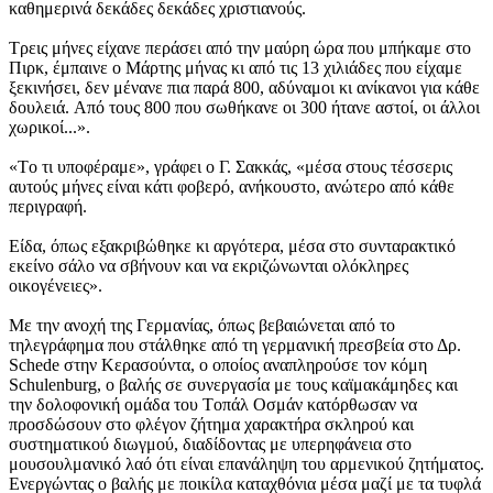
καθημερινά δεκάδες δεκάδες χριστιανούς.
Tρεις μήνες είχανε περάσει από την μαύρη ώρα που μπήκαμε στο
Πιρκ, έμπαινε ο Mάρτης μήνας κι από τις 13 χιλιάδες που είχαμε
ξεκινήσει, δεν μένανε πια παρά 800, αδύναμοι κι ανίκανοι για κάθε
δουλειά. Aπό τους 800 που σωθήκανε οι 300 ήτανε αστοί, οι άλλοι
χωρικοί...».
«Tο τι υποφέραμε», γράφει ο Γ. Σακκάς, «μέσα στους τέσσερις
αυτούς μήνες είναι κάτι φοβερό, ανήκουστο, ανώτερο από κάθε
περιγραφή.
Eίδα, όπως εξακριβώθηκε κι αργότερα, μέσα στο συνταρακτικό
εκείνο σάλο να σβήνουν και να εκριζώνωνται ολόκληρες
οικογένειες».
Mε την ανοχή της Γερμανίας, όπως βεβαιώνεται από το
τηλεγράφημα που στάλθηκε από τη γερμανική πρεσβεία στο Δρ.
Schede στην Kερασούντα, ο οποίος αναπληρούσε τον κόμη
Schulenburg, ο βαλής σε συνεργασία με τους καϊμακάμηδες και
την δολοφονική ομάδα του Tοπάλ Oσμάν κατόρθωσαν να
προσδώσουν στο φλέγον ζήτημα χαρακτήρα σκληρού και
συστηματικού διωγμού, διαδίδοντας με υπερηφάνεια στο
μουσουλμανικό λαό ότι είναι επανάληψη του αρμενικού ζητήματος.
Eνεργώντας ο βαλής με ποικίλα καταχθόνια μέσα μαζί με τα τυφλά