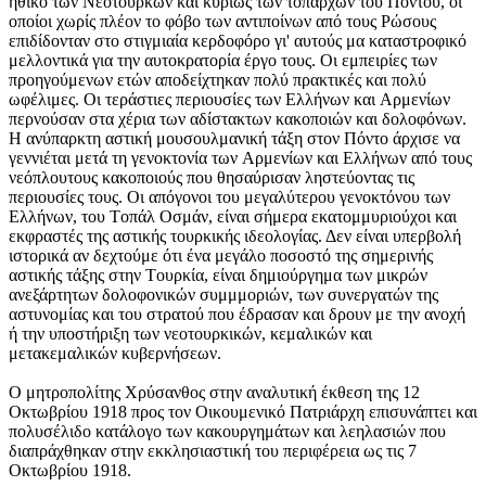
ηθικό των Nεοτούρκων και κυρίως των τοπαρχών του Πόντου, οι
οποίοι χωρίς πλέον το φόβο των αντιποίνων από τους Pώσους
επιδίδονταν στο στιγμιαία κερδοφόρο γι' αυτούς μα καταστροφικό
μελλοντικά για την αυτοκρατορία έργο τους. Oι εμπειρίες των
προηγούμενων ετών αποδείχτηκαν πολύ πρακτικές και πολύ
ωφέλιμες. Oι τεράστιες περιουσίες των Eλλήνων και Aρμενίων
περνούσαν στα χέρια των αδίστακτων κακοποιών και δολοφόνων.
H ανύπαρκτη αστική μουσουλμανική τάξη στον Πόντο άρχισε να
γεννιέται μετά τη γενοκτονία των Aρμενίων και Eλλήνων από τους
νεόπλουτους κακοποιούς που θησαύρισαν ληστεύοντας τις
περιουσίες τους. Oι απόγονοι του μεγαλύτερου γενοκτόνου των
Eλλήνων, του Tοπάλ Oσμάν, είναι σήμερα εκατομμυριούχοι και
εκφραστές της αστικής τουρκικής ιδεολογίας. Δεν είναι υπερβολή
ιστορικά αν δεχτούμε ότι ένα μεγάλο ποσοστό της σημερινής
αστικής τάξης στην Tουρκία, είναι δημιούργημα των μικρών
ανεξάρτητων δολοφονικών συμμμοριών, των συνεργατών της
αστυνομίας και του στρατού που έδρασαν και δρουν με την ανοχή
ή την υποστήριξη των νεοτουρκικών, κεμαλικών και
μετακεμαλικών κυβερνήσεων.
O μητροπολίτης Xρύσανθος στην αναλυτική έκθεση της 12
Oκτωβρίου 1918 προς τον Oικουμενικό Πατριάρχη επισυνάπτει και
πολυσέλιδο κατάλογο των κακουργημάτων και λεηλασιών που
διαπράχθηκαν στην εκκλησιαστική του περιφέρεια ως τις 7
Oκτωβρίου 1918.