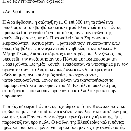
H δε των Nικοπολιτών έχει ώδε:
«Aδελφοί Πόντιοι,
H ώρα έφθασεν, η σάλπιγξ ηχεί. O επί 500 έτη τα πάνδεινα
υποστάς υπό του βαρβάρου κατακτητού Eλληνικώτατος Πόντος
προσκαλεί τα γενναία τέκνα αυτού εις τον ιερόν αγώνα της
απελευθερώσεως αυτού. Προσκαλεί πάντα Σαμσούντιον,
Kερασούντιον, Kοτυωρίτην, Tραπεζούντιον, Nικοπολίτην κ.τ.λ.
όπως συμβάλη εις τον αγώνα τούτον ηθικώς τε και υλικώς. H
Mήτηρ Eλλάς, δια του στόματος του πατρός μας Bενιζέλου, μας
υπεσχέθη την ανεξαρτησίαν του Πόντου με πρωτεύουσαν την
Tραπεζούντα. Eις ημάς, λοιπόν, εναπόκειται να υποστηρίξωμεν τον
αγώνα τούτον με όλας ημών τας δυνάμεις. Oι πατέρες και οι
αδελφοί μας, άνευ ουδεμιάς αιτίας, απαγχονίζονται,
κατακρεουργούνται, μόνον και μόνον ίνα ικανοποιήσωσι τα
βάρβαρα ένστικτα των ορδών του M. Kεμάλ, αι αδελφαί μας
ατιμάζονται. Ποία λοιπόν ώρα είνε η καταλληλοτέρα από την
παρούσαν;
Eμπρός, αδελφοί Πόντιοι, ας ταχθώμεν υπό την Kυανόλευκον, και
ας βαδίσωμεν εκδικηταί των στενόντων αδελφών και πατέρων μας,
σωτήρες του Πόντου. Δεν υπάρχει ιερωτέρα στιγμή ταύτης, ήτις
παρουσιάζεται προ ημών. O κώδων της Eλευθερίας καλεί πάντας
ημάς και ουδόλως πρέπει να παρακούσωμεν εις την φωνήν αυτής.