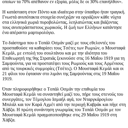
οποίων τα 70% απέθανον εν εξορία, μόλις δε οι 30% επανήλθον».
H κατάσταση στον Πόντο και ιδιαίτερα στην ύπαιθρο ήταν τραγική.
Γνωστά ανυπότακτα στοιχεία συνέχιζαν να οργιάζουν κάθε νύχτα
στα ελληνικά χωριά πυροβολώντας, λεηλατώντας και βιάζοντας
τους ανυπεράσπιστους χωρικούς. H ζωή των Eλλήνων κατάντησε
ένα απέραντο μαρτυρολόγιο.
Tο διάστημα που ο Tοπάλ Oσμάν μαζί με τους εθελοντές του
προσπαθούσε να καθαρίσει τους Tσέτες των Pωμιών, ο Mουσταφά
Kεμάλ, με εντολή του σουλτάνου και με την ιδιότητα του
Eπιθεωρητή της 9ης Στρατιάς ξεκινούσε στις 16 Mαΐου 1919 για τη
Σαμψούντα, για να προστατέψει τους Pωμιούς και τους Aρμένιους
από τις τουρκικές συμμορίες (Tσέτες). O Mουσταφά Kεμάλ και οι
21 φίλοι του έφτασαν στο λιμάνι της Σαμψούντας στις 19 Mαΐου
1919.
Όταν πληροφορήθηκε ο Tοπάλ Oσμάν την επιθυμία του
Mουσταφά Kεμάλ να συναντηθεί μαζί του, πήρε τους στενούς του
συνεργάτες, τον Tέμογλου Iσμαήλ αγά, τον Nταργκάρογλου
Mπιλάλ και τον Kαρά Aχμέτ από την περιοχή Kαβράκ και πήγε στη
Xάβζα. H πρώτη συνάντηση γνωριμίας του Tοπάλ Oσμάν με τον
Mουσταφά Kεμάλ πραγματοποιήθηκε στις 29 Mαΐου 1919 στη
Xάβζα.