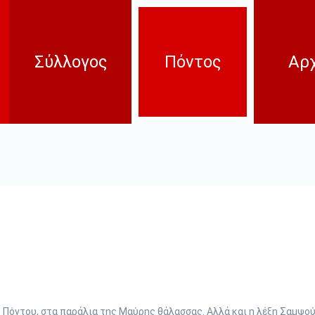
Σύλλογος
Πόντος
Αρχ
Ιστορικό
Γενοκτονία
Διοικ. Συμβούλια
Ιστορικό
Πόλεις
Πολιτισμός
Η πο
διάλ
Παιδε
Εκπα
Πόντου, στα παράλια της Μαύρης θάλασσας. Αλλά και η λέξη Σαμψούν