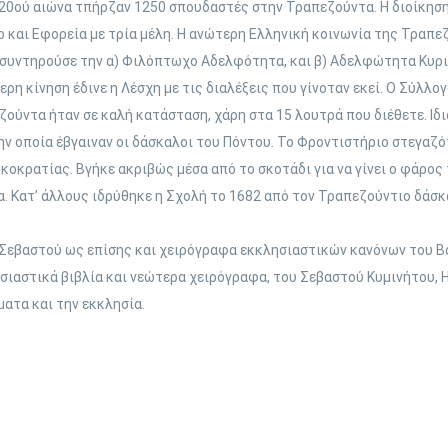
 20ού αιώνα τπήρζαν 1250 σπουδαστές στην Τραπεζούντα. Η διοίκησ
ο και Εφορεία με τρία μέλη. Η ανώτερη Ελληνική κοινωνία της Τραπε
ς συντηρούσε την α) Φιλόπτωχο Αδελφότητα, και β) Αδελφώτητα Κυρι
ερη κίνηση έδινε η Λέσχη με τις διαλέξεις που γίνοταν εκεί. Ο Σύλλ
ούντα ήταν σε καλή κατάσταση, χάρη στα 15 λουτρά που διέθετε. Ιδι
ην οποία έβγαιναν οι δάσκαλοι του Πόντου. Το Φροντιστήριο στεγαζό
ρκοκρατίας. Βγήκε ακριβώς μέσα από το σκοτάδι για να γίνει ο φάρος
μα. Κατ’ άλλους ιδρύθηκε η Σχολή το 1682 από τον Τραπεζούντιο δάσ
α, Σεβαστού ως επίσης και χειρόγραφα εκκλησιαστικών κανόνων του 
σιαστικά βιβλία και νεώτερα χειρόγραφα, του Σεβαστού Κυμινήτου, Η
ματα και την εκκλησία.