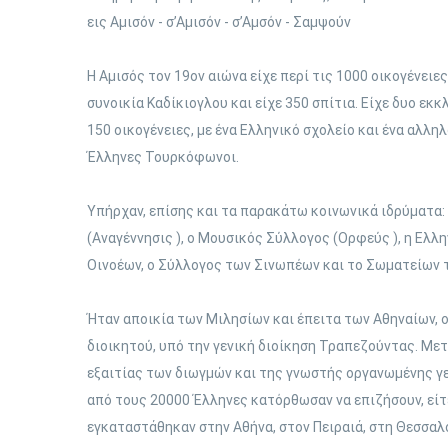
εις Αμισόν - σ’Αμισόν - σ’Αμσόν - Σαμψούν
Η Αμισός τον 19ον αιώνα είχε περί τις 1000 οικογένειε
συνοικία Καδίκιογλου και είχε 350 σπίτια. Είχε δυο εκ
150 οικογένειες, με ένα Ελληνικό σχολείο και ένα αλλη
Έλληνες Τουρκόφωνοι.
Υπήρχαν, επίσης και τα παρακάτω κοινωνικά ιδρύματα
(Αναγέννησις ), ο Μουσικός Σύλλογος (Ορφεύς ), η Ελλ
Οινοέων, ο Σύλλογος των Σινωπέων και το Σωματείων τ
Ήταν αποικία των Μιλησίων και έπειτα των Αθηναίων, οι
διοικητού, υπό την γενική διοίκηση Τραπεζούντας. Με
εξαιτίας των διωγμών και της γνωστής οργανωμένης γε
από τους 20000 Έλληνες κατόρθωσαν να επιζήσουν, είτε
εγκαταστάθηκαν στην Αθήνα, στον Πειραιά, στη Θεσσαλο