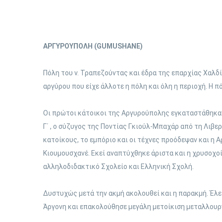
ΑΡΓΥΡΟΥΠΟΛΗ (GUMUSHANE)
Πόλη του ν. Τραπεζούντας και έδρα της επαρχίας Χαλδί
αργύρου που είχε άλλοτε η πόλη και όλη η περιοχή. Η π
Οι πρώτοι κάτοικοι της Αργυρούπολης εγκαταστάθηκαν
Γ΄ , ο σύζυγος της Ποντίας Γκιούλ-Μπαχάρ από τη Λιβε
κατοίκους, το εμπόριο και οι τέχνες προόδεψαν και η 
Κιουμουσχανέ. Εκεί αναπτύχθηκε άριστα και η χρυσοχοί
αλληλοδιδακτικό Σχολείο και Ελληνική Σχολή.
Δυστυχώς μετά την ακμή ακολουθεί και η παρακμή. Έλ
Άργονη και επακολούθησε μεγάλη μετοίκιση μεταλλουρ