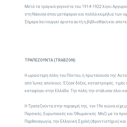
Μετά τα τραγικά γεγονότα του 1914-1922 λίγοι Αργυρ
στη Νάουσα όπου μετέφεραν και πολλά κειμήλια των ιε
Σήμερα λειτουργεί άριστα αυτή η βιβλιοθήκη και αποτε
ΤΡΑΠΕΖΟΥΝΤΑ (TRABZON)
Η ωραιότερη πόλη του Πόντου, η πρωτεύουσα της Αυτοκ
από Ίωνες αποίκους. Έζησε δόξες, καταστροφές, τιμές κ
καταφύγει στην Ελλάδα. Την πόλη την στάλισαν όλοι κα
Η Τραπεζούντα στην παρακμή της, τον 19ο αιώνα είχε μ
Περσικές, Ευρωπαικές και Οθωμανικές. Μαζί με τα προά
Παρθεναγωγία, την Ελληνική Σχολή (Φροντιστήριο) και