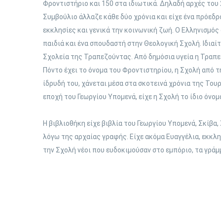
Φροντιστήριο και 150 στα ιδιωτικά. Δηλαδή αρχές του
Συμβούλιο άλλαζε κάθε δύο χρόνια και είχε ένα πρόεδρ
εκκλησίες και γενικά την κοινωνική ζωή. Ο Ελληνισμό
παιδιά και ένα σπουδαστή στην Θεολογική Σχολή. Ιδιαίτ
Σχολεία της Τραπεζούντας. Από δημόσια υγεία η Τραπεζ
Πόντο έχει το όνομα του Φροντιστηρίου, η Σχολή από τ
ίδρυδή του, χάνεται μέσα στα σκοτεινά χρόνια της Του
εποχή του Γεωργίου Υπομενά, είχε η Σχολή το ίδιο όνο
Η βιβλιοθήκη είχε βιβλία του Γεωργίου Υπομενά, Σκίβ
λόγω της αρχαίας γραφής. Είχε ακόμα Ευαγγέλια, εκκλη
την Σχολή νέοι που ευδοκιμούσαν στο εμπόριο, τα γράμ