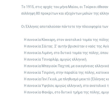
Το 1915, στις αρχές του μήνα Μαίου, οι Τούρκοι έθεσα
σύλληψη 80 προκρίτων και εξεχόντων μελών της ελληνι
Οι Έλληνες αποτελούσαν πάντοτε την πλειοψηφία των κ
Η συνοικία Κόκκαρη, στον ανατολικό τομέα της πόλης.
Η συνοικία Σάιτας. Σ’ αυτήν βρισκόταν ο ναός της Αγί
Η συνοικία Λιμένη, στο δυτικό τομέα της πόλης, όπο
Η συνοικία Τσιναρλάρ, αμιγώς ελληνική.
Η συνοικία Μπεγιούκ Παχτσέ, με οικογένειες ελληνικέ
Η συνοικία Τσιρόνη, στην παραλία της πόλης, κατοικ
Η συνοικία Γενί Γκιολ, με πληθυσμό μεικτό (Έλληνες κ
Η συνοικία Υψηλόν, αμιγώς ελληνική, στο ανατολικό τ
Η συνοικία Φανάρι, στο δυτικό τμήμα της πόλης, αμιγ