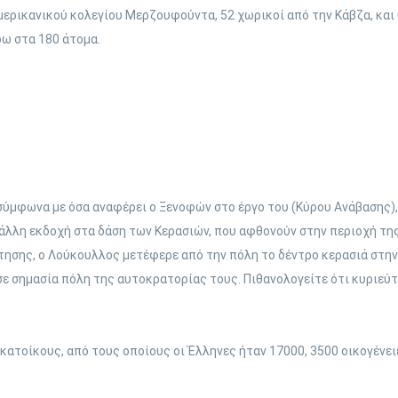
μερικανικού κολεγίου Μερζουφούντα, 52 χωρικοί από την Κάβζα, και 
ω στα 180 άτομα.
, σύμφωνα με όσα αναφέρει ο Ξενοφών στο έργο του (Κύρου Ανάβασης),
άλλη εκδοχή στα δάση των Κερασιών, που αφθονούν στην περιοχή τη
τησης, ο Λούκουλλος μετέφερε από την πόλη το δέντρο κερασιά στην
σε σημασία πόλη της αυτοκρατορίας τους. Πιθανολογείτε ότι κυριεύ
ατοίκους, από τους οποίους οι Έλληνες ήταν 17000, 3500 οικογένειες