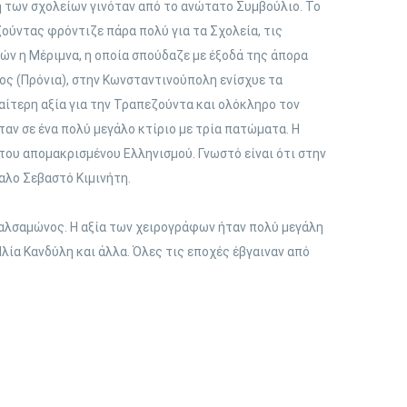
η των σχολείων γινόταν από το ανώτατο Συμβούλιο. Το
ζούντας φρόντιζε πάρα πολύ για τα Σχολεία, τις
ών η Μέριμνα, η οποία σπούδαζε με έξοδά της άπορα
ογος (Πρόνια), στην Κωνσταντινούπολη ενίσχυε τα
αίτερη αξία για την Τραπεζούντα και ολόκληρο τον
ταν σε ένα πολύ μεγάλο κτίριο με τρία πατώματα. Η
 του απομακρισμένου Ελληνισμού. Γνωστό είναι ότι στην
καλο Σεβαστό Κιμινήτη.
Βαλσαμώνος. Η αξία των χειρογράφων ήταν πολύ μεγάλη
λία Κανδύλη και άλλα. Όλες τις εποχές έβγαιναν από