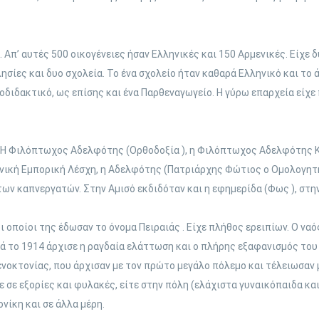
ς. Απ’ αυτές 500 οικογένειες ήσαν Ελληνικές και 150 Αρμενικές. Είχε
κλησίες και δυο σχολεία. Το ένα σχολείο ήταν καθαρά Ελληνικό και το
λοδιδακτικό, ως επίσης και ένα Παρθεναγωγείο. Η γύρω επαρχεία είχ
: Η Φιλόπτωχος Αδελφότης (Ορθοδοξία ), η Φιλόπτωχος Αδελφότης Κ
ηνική Εμπορική Λέσχη, η Αδελφότης (Πατριάρχης Φώτιος ο Ομολογητή
ων καπνεργατών. Στην Αμισό εκδιδόταν και η εφημερίδα (Φως ), στην
 οποίοι της έδωσαν το όνομα Πειραιάς . Είχε πλήθος ερειπίων. Ο ναό
τά το 1914 άρχισε η ραγδαία ελάττωση και ο πλήρης εξαφανισμός του
νοκτονίας, που άρχισαν με τον πρώτο μεγάλο πόλεμο και τέλειωσαν μ
 σε εξορίες και φυλακές, είτε στην πόλη (ελάχιστα γυναικόπαιδα και
νίκη και σε άλλα μέρη.