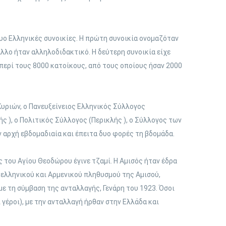
 δυο Ελληνικές συνοικίες. Η πρώτη συνοικία ονομαζόταν
 άλλο ήταν αλληλοδιδακτικό. Η δεύτερη συνοικία είχε
ε περί τους 8000 κατοίκους, από τους οποίους ήσαν 2000
υριών, ο Πανευξείνειος Ελληνικός Σύλλογος
ς ), ο Πολιτικός Σύλλογος (Περικλής ), ο Σύλλογος των
 αρχή εβδομαδιαία και έπειτα δυο φορές τη βδομάδα.
ς του Αγίου Θεοδώρου έγινε τζαμί. Η Αμισός ήταν έδρα
 ελληνικού και Αρμενικού πληθυσμού της Αμισού,
ε τη σύμβαση της ανταλλαγής, Γενάρη του 1923. Όσοι
 γέροι), με την ανταλλαγή ήρθαν στην Ελλάδα και