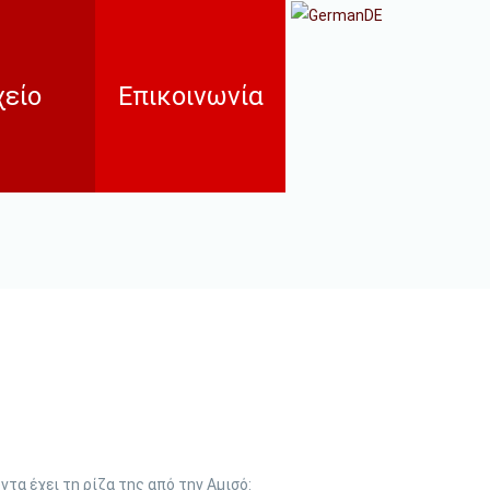
είο
Επικοινωνία
ντιακή
εκτος
ία και
ίδευση
τα έχει τη ρίζα της από την Αμισό: