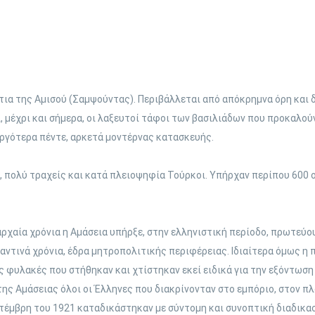
ια της Αμισού (Σαμψούντας). Περιβάλλεται από απόκρημνα όρη και δ
 μέχρι και σήμερα, οι λαξευτοί τάφοι των βασιλιάδων που προκαλούν
αργότερα πέντε, αρκετά μοντέρνας κατασκευής.
, πολύ τραχείς και κατά πλειοψηφία Τούρκοι. Υπήρχαν περίπου 600 
χαία χρόνια η Αμάσεια υπήρξε, στην ελληνιστική περίοδο, πρωτεύο
τινά χρόνια, έδρα μητροπολιτικής περιφέρειας. Ιδιαίτερα όμως η π
 φυλακές που στήθηκαν και χτίστηκαν εκεί ειδικά για την εξόντωση 
ης Αμάσειας όλοι οι Έλληνες που διακρίνονταν στο εμπόριο, στον πλ
τέμβρη του 1921 καταδικάστηκαν με σύντομη και συνοπτική διαδικασί