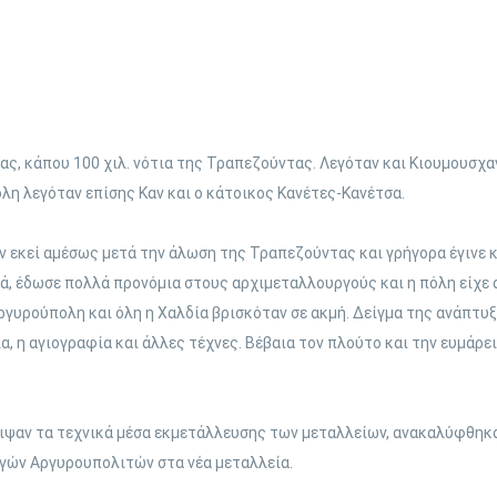
ας, κάπου 100 χιλ. νότια της Τραπεζούντας. Λεγόταν και Κιουμουσχαν
όλη λεγόταν επίσης Καν και ο κάτοικος Κανέτες-Κανέτσα.
 εκεί αμέσως μετά την άλωση της Τραπεζούντας και γρήγορα έγινε
ρά, έδωσε πολλά προνόμια στους αρχιμεταλλουργούς και η πόλη είχε 
Αργυρούπολη και όλη η Χαλδία βρισκόταν σε ακμή. Δείγμα της ανάπτυξ
α, η αγιογραφία και άλλες τέχνες. Βέβαια τον πλούτο και την ευμάρε
ειψαν τα τεχνικά μέσα εκμετάλλευσης των μεταλλείων, ανακαλύφθηκα
γών Αργυρουπολιτών στα νέα μεταλλεία.