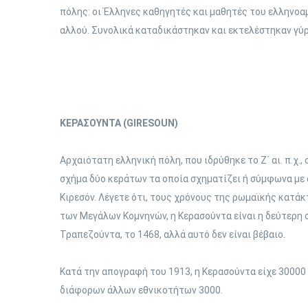
πόλης: οι Έλληνες καθηγητές και μαθητές του ελληνοα
αλλού. Συνολικά καταδικάστηκαν και εκτελέστηκαν γύρ
ΚΕΡΑΣΟΥΝΤΑ (GIRESOUN)
Αρχαιότατη ελληνική πόλη, που ιδρύθηκε το Ζ΄ αι. π.χ.
σχήμα δύο κεράτων τα οποία σχηματίζει ή σύμφωνα με 
Κιρεσόν. Λέγετε ότι, τους χρόνους της ρωμαϊκής κατάκ
των Μεγάλων Κομνηνών, η Κερασούντα είναι η δεύτερη 
Τραπεζούντα, το 1468, αλλά αυτό δεν είναι βέβαιο.
Κατά την απογραφή του 1913, η Κερασούντα είχε 30000 κ
διάφορων άλλων εθνικοτήτων 3000.