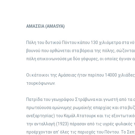
ΑΜΑΣΕΙΑ (AMASYA)
Πόλη του δυτικού Πόντου κάπου 130 χιλιόμετρα στα νότ
βουνού που ορθώνεται στα βόρεια της πόλης, σώζονται,
πόλη επικοινωνούσε με δύο γέφυρες, οι οποίες έγιναν 
Οι κάτοικοι της Αμάσειας ήταν περίπου 14000 χιλιάδες
τουρκόφωνων.
Πατρίδα του γεωγράφου Στράβωνα και γνωστή από τα αρ
πρωτεύουσα ομώνυμης ρωμαϊκής επαρχίας και στα βυζαν
ανεξαρτησίας) του Κεμάλ Ατατουρκ και τις εξοντωτικές
την ανταλλαγή (1923) πέρασαν από τις υγρές φυλακές τ
προέρχονταν απ’ όλες τις περιοχές του Πόντου. Το Σεπ