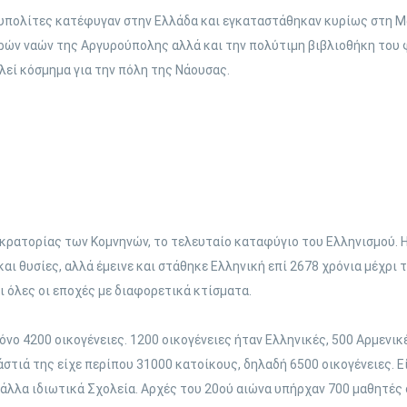
ουπολίτες κατέφυγαν στην Ελλάδα και εγκαταστάθηκαν κυρίως στη 
ρών ναών της Αργυρούπολης αλλά και την πολύτιμη βιβλιοθήκη του φ
λεί κόσμημα για την πόλη της Νάουσας.
ρατορίας των Κομνηνών, το τελευταίο καταφύγιο του Ελληνισμού. Η
αι θυσίες, αλλά έμεινε και στάθηκε Ελληνική επί 2678 χρόνια μέχρι 
ι όλες οι εποχές με διαφορετικά κτίσματα.
όνο 4200 οικογένειες. 1200 οικογένειες ήταν Ελληνικές, 500 Αρμενικ
στιά της είχε περίπου 31000 κατοίκους, δηλαδή 6500 οικογένειες. Ε
 άλλα ιδιωτικά Σχολεία. Αρχές του 20ού αιώνα υπήρχαν 700 μαθητές