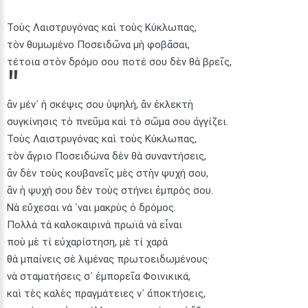
Τοὺς Λαιστρυγόνας καὶ τοὺς Κύκλωπας,
τὸν θυμωμένο Ποσειδῶνα μὴ φοβᾶσαι,
τέτοια στὸν δρόμο σου ποτέ σου δὲν θὰ βρεῖς,
ἂν μέν᾿ ἡ σκέψις σου ὑψηλή, ἂν ἐκλεκτὴ
συγκίνησις τὸ πνεῦμα καὶ τὸ σῶμα σου ἀγγίζει.
Τοὺς Λαιστρυγόνας καὶ τοὺς Κύκλωπας,
τὸν ἄγριο Ποσειδώνα δὲν θὰ συναντήσεις,
ἂν δὲν τοὺς κουβανεῖς μὲς στὴν ψυχή σου,
ἂν ἡ ψυχή σου δὲν τοὺς στήνει ἐμπρός σου.
Νὰ εὔχεσαι νά ῾ναι μακρὺς ὁ δρόμος.
Πολλὰ τὰ καλοκαιρινὰ πρωϊὰ νὰ εἶναι
ποὺ μὲ τί εὐχαρίστηση, μὲ τί χαρὰ
θὰ μπαίνεις σὲ λιμένας πρωτοειδωμένους·
νὰ σταματήσεις σ᾿ ἐμπορεῖα Φοινικικά,
καὶ τὲς καλὲς πραγμάτειες ν᾿ ἀποκτήσεις,