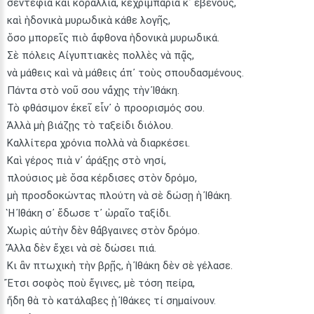
σεντέφια καὶ κοράλλια, κεχριμπάρια κ᾿ ἔβενους,
καὶ ἡδονικὰ μυρωδικὰ κάθε λογῆς,
ὅσο μπορεῖς πιὸ ἄφθονα ἡδονικὰ μυρωδικά.
Σὲ πόλεις Αἰγυπτιακὲς πολλὲς νὰ πᾷς,
νὰ μάθεις καὶ νὰ μάθεις ἀπ᾿ τοὺς σπουδασμένους.
Πάντα στὸ νοῦ σου νἄχῃς τὴν Ἰθάκη.
Τὸ φθάσιμον ἐκεῖ εἶν᾿ ὁ προορισμός σου.
Ἀλλὰ μὴ βιάζῃς τὸ ταξείδι διόλου.
Καλλίτερα χρόνια πολλὰ νὰ διαρκέσει.
Καὶ γέρος πιὰ ν᾿ ἀράξῃς στὸ νησί,
πλούσιος μὲ ὅσα κέρδισες στὸν δρόμο,
μὴ προσδοκώντας πλούτη νὰ σὲ δώσῃ ἡ Ἰθάκη.
Ἡ Ἰθάκη σ᾿ ἔδωσε τ᾿ ὡραῖο ταξίδι.
Χωρὶς αὐτὴν δὲν θἄβγαινες στὸν δρόμο.
Ἄλλα δὲν ἔχει νὰ σὲ δώσει πιά.
Κι ἂν πτωχικὴ τὴν βρῇς, ἡ Ἰθάκη δὲν σὲ γέλασε.
Ἔτσι σοφὸς ποὺ ἔγινες, μὲ τόση πείρα,
ἤδη θὰ τὸ κατάλαβες ᾑ Ἰθάκες τί σημαίνουν.