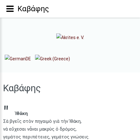
Καβάφης
Καβάφης
Ἰθάκη
Σὰ βγεῖς στὸν πηγαιμὸ γιὰ τὴν Ἰθάκη,
νὰ εὔχεσαι νἆναι μακρὺς ὁ δρόμος,
γεμάτος περιπέτειες, γεμάτος γνώσεις.